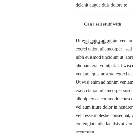
delenit augue duis dolore te
Can i sell stuff with
Ut wisi enim ad minim veniam,
woocommerce?
exerci tation ullamcorper , s
nibh euismod tincidunt ut lao
aliquam erat volutpat. Ut wis
veniam, quis nostrud exerci ta
Ut wisi enim ad minim veniam,
exerci tation ullamcorper suscip
aliquip ex ea commodo conseq
vel eum iriure dolor in hendrer
velit esse molestie consequat, 
eu feugiat nulla facilisis at ver
accumsan