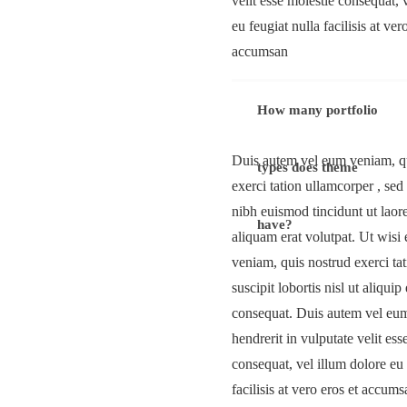
velit esse molestie consequat, 
eu feugiat nulla facilisis at ver
accumsan
How many portfolio
Duis autem vel eum veniam, q
types does theme
exerci tation ullamcorper , s
nibh euismod tincidunt ut lao
have?
aliquam erat volutpat. Ut wis
veniam, quis nostrud exerci ta
suscipit lobortis nisl ut aliqu
consequat. Duis autem vel eum 
hendrerit in vulputate velit ess
consequat, vel illum dolore eu 
facilisis at vero eros et accum